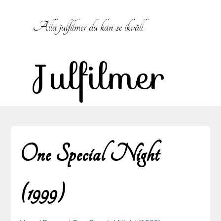
Hoppa
till
Alla julfilmer du kan se ikväll
innehåll
Julfilmer
One Special Night
(1999)