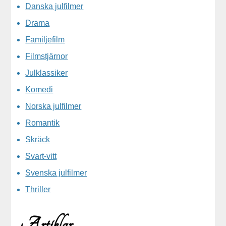
Danska julfilmer
Drama
Familjefilm
Filmstjärnor
Julklassiker
Komedi
Norska julfilmer
Romantik
Skräck
Svart-vitt
Svenska julfilmer
Thriller
Artiklar