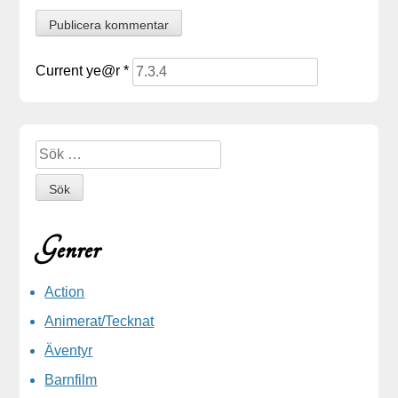
Current ye@r
*
Sidopanel
Sök
efter:
Genrer
Action
Animerat/Tecknat
Äventyr
Barnfilm