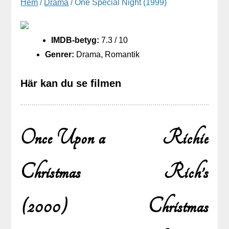
Hem
/
Drama
/ One Special Night (1999)
IMDB-betyg:
7.3 / 10
Genrer:
Drama, Romantik
Här kan du se filmen
Once Upon a
Richie
Inläggsnavigering
Christmas
Rich’s
(2000)
Christmas