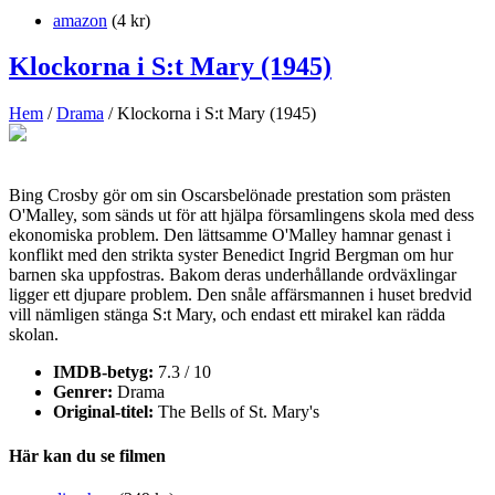
amazon
(4 kr)
Klockorna i S:t Mary (1945)
Hem
/
Drama
/ Klockorna i S:t Mary (1945)
Bing Crosby gör om sin Oscarsbelönade prestation som prästen
O'Malley, som sänds ut för att hjälpa församlingens skola med dess
ekonomiska problem. Den lättsamme O'Malley hamnar genast i
konflikt med den strikta syster Benedict Ingrid Bergman om hur
barnen ska uppfostras. Bakom deras underhållande ordväxlingar
ligger ett djupare problem. Den snåle affärsmannen i huset bredvid
vill nämligen stänga S:t Mary, och endast ett mirakel kan rädda
skolan.
IMDB-betyg:
7.3 / 10
Genrer:
Drama
Original-titel:
The Bells of St. Mary's
Här kan du se filmen