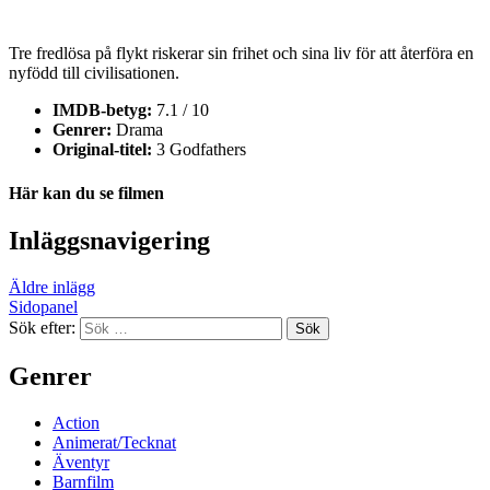
Tre fredlösa på flykt riskerar sin frihet och sina liv för att återföra en
nyfödd till civilisationen.
IMDB-betyg:
7.1 / 10
Genrer:
Drama
Original-titel:
3 Godfathers
Här kan du se filmen
Inläggsnavigering
Äldre inlägg
Sidopanel
Sök efter:
Genrer
Action
Animerat/Tecknat
Äventyr
Barnfilm