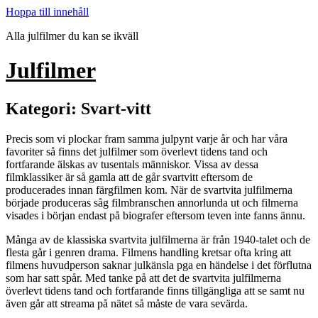
Hoppa till innehåll
Alla julfilmer du kan se ikväll
Julfilmer
Kategori:
Svart-vitt
Precis som vi plockar fram samma julpynt varje år och har våra
favoriter så finns det julfilmer som överlevt tidens tand och
fortfarande älskas av tusentals människor. Vissa av dessa
filmklassiker är så gamla att de går svartvitt eftersom de
producerades innan färgfilmen kom. När de svartvita julfilmerna
började produceras såg filmbranschen annorlunda ut och filmerna
visades i början endast på biografer eftersom teven inte fanns ännu.
Många av de klassiska svartvita julfilmerna är från 1940-talet och de
flesta går i genren drama. Filmens handling kretsar ofta kring att
filmens huvudperson saknar julkänsla pga en händelse i det förflutna
som har satt spår. Med tanke på att det de svartvita julfilmerna
överlevt tidens tand och fortfarande finns tillgängliga att se samt nu
även går att streama på nätet så måste de vara sevärda.