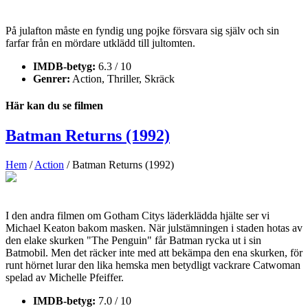
På julafton måste en fyndig ung pojke försvara sig själv och sin
farfar från en mördare utklädd till jultomten.
IMDB-betyg:
6.3 / 10
Genrer:
Action, Thriller, Skräck
Här kan du se filmen
Batman Returns (1992)
Hem
/
Action
/ Batman Returns (1992)
I den andra filmen om Gotham Citys läderklädda hjälte ser vi
Michael Keaton bakom masken. När julstämningen i staden hotas av
den elake skurken "The Penguin" får Batman rycka ut i sin
Batmobil. Men det räcker inte med att bekämpa den ena skurken, för
runt hörnet lurar den lika hemska men betydligt vackrare Catwoman
spelad av Michelle Pfeiffer.
IMDB-betyg:
7.0 / 10