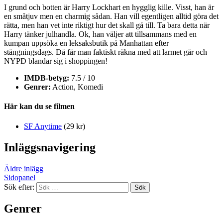
I grund och botten är Harry Lockhart en hygglig kille. Visst, han är
en småtjuv men en charmig sådan. Han vill egentligen alltid göra det
rätta, men han vet inte riktigt hur det skall gå till. Ta bara detta när
Harry tänker julhandla. Ok, han väljer att tillsammans med en
kumpan uppsöka en leksaksbutik på Manhattan efter
stängningsdags. Då får man faktiskt räkna med att larmet går och
NYPD blandar sig i shoppingen!
IMDB-betyg:
7.5 / 10
Genrer:
Action, Komedi
Här kan du se filmen
SF Anytime
(29 kr)
Inläggsnavigering
Äldre inlägg
Sidopanel
Sök efter:
Genrer