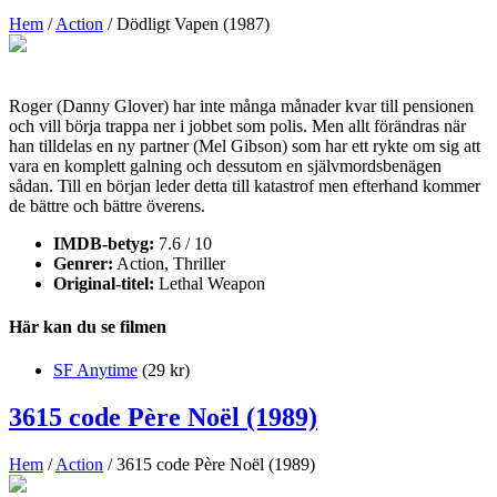
Hem
/
Action
/ Dödligt Vapen (1987)
Roger (Danny Glover) har inte många månader kvar till pensionen
och vill börja trappa ner i jobbet som polis. Men allt förändras när
han tilldelas en ny partner (Mel Gibson) som har ett rykte om sig att
vara en komplett galning och dessutom en självmordsbenägen
sådan. Till en början leder detta till katastrof men efterhand kommer
de bättre och bättre överens.
IMDB-betyg:
7.6 / 10
Genrer:
Action, Thriller
Original-titel:
Lethal Weapon
Här kan du se filmen
SF Anytime
(29 kr)
3615 code Père Noël (1989)
Hem
/
Action
/ 3615 code Père Noël (1989)