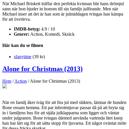
När Michael Briskett träffar den perfekta kvinnan blir hans drömjul
sann när hon bjuder in honom till sin familjs julfirande. Men när
Michael inser att det är han som är julmiddagen tvingas han kämpa
för att överleva.
IMDB-betyg:
4.9 / 10
Genrer:
Action, Komedi, Skräck
Här kan du se filmen
sfanytime
(39 kr)
Alone for Christmas (2013)
Hem
/
Action
/ Alone for Christmas (2013)
När en familj åker iväg för att fira jul med släkten, lämnar de hunden
Bone ensam hemma. Ett par inbrottstjuvar passar då på att bryta sig
in i familjens hus för att stjäla julklapparna som ligger och väntar
under julgranen. Bone tvingas därmed använda vartenda litet knep
han har lärt sig för att sätta stopp för tjuvarna. Ett något oväntat möte
för dessa fräcka skurkar.