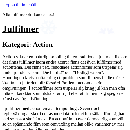
Hoppa till innehåll
Alla julfilmer du kan se ikväll
Julfilmer
Kategori:
Action
Action saknar en naturlig koppling till en traditionell jul, men liksom
det finns julfilmer inom andra genrer finns det även julfilmer med
actiontema. Det finns t.ex. renodlade actionfilmer som utspelar sig
under jultider såsom ”Die hard 2” och ”Dödligt vapen”.
Handlingen kretsar ofta kring ett problem som filmens hjälte måste
lösa innan julfriden blir förstörd för den intet ont anade
omgivningen. I actionfilmer som utspelar sig kring jul kan man ofta
hitta en karaktär som utstrålar anti-jul eller att filmen i sig speglar en
känsla av låg julstämning.
I julfilmer med actiontema är tempot högt. Scener och
replikväxlingar sker i en rasande takt och det blir sällan förutsägbart
vad som ska ske härnäst. En actionfilm passar därmed dig som vill
se en spännande film som omväxling mellan olika varianter av mer
traditionell underhållning i jultider.