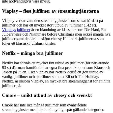
inte nödvändigtvis vara mysig.
Viaplay – flest julfilmer av streamingtjänsterna
Viaplay verkar vara den streamingtjänsten som satsat hårdast på
julfilmer och har ett mycket stort utbud av julfilmer (142 st).
Viaplays julfilmer
är en blandning av klassiker som Die Hard, En
Julberättelse och Nightmare before Christmas men också många nya
julfilmer samt de där lite skönt cheesy Hallmark-julfilmerna som
följer ett klassiskt julfilmsmönster.
Netflix – många bra julfilmer
Netflix har förstås ett mycket fint utbud av julfilmer (för närvarande
93 st) där man framförallt har egna fina produktioner som Klaus och
Jakten på Julen. Likt Viaplay har Netflix också ett gott utbud av
vanliga julfilmer och storfilmer som tex Elf och The Holiday.
Netflix, är liksom Viaplay, en mycket bra streamingtjänst för att hitta
julfilmer på.
Cmore – unikt utbud av cheesy och svenskt
Cmore har inte lika många julfilmer som ovanstående
streamingtjänster men har ett rätt tydligt spår gällande kategorier.