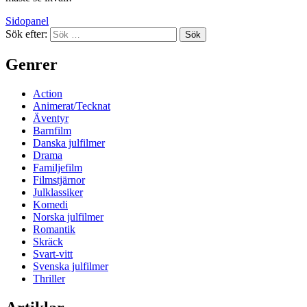
Sidopanel
Sök efter:
Genrer
Action
Animerat/Tecknat
Äventyr
Barnfilm
Danska julfilmer
Drama
Familjefilm
Filmstjärnor
Julklassiker
Komedi
Norska julfilmer
Romantik
Skräck
Svart-vitt
Svenska julfilmer
Thriller