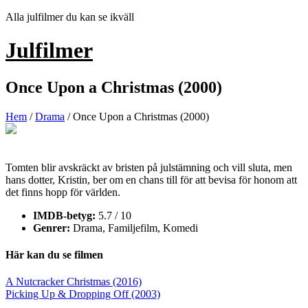
Hoppa
Alla julfilmer du kan se ikväll
till
innehåll
Julfilmer
Once Upon a Christmas (2000)
Hem
/
Drama
/ Once Upon a Christmas (2000)
Tomten blir avskräckt av bristen på julstämning och vill sluta, men
hans dotter, Kristin, ber om en chans till för att bevisa för honom att
det finns hopp för världen.
IMDB-betyg:
5.7 / 10
Genrer:
Drama, Familjefilm, Komedi
Här kan du se filmen
Inläggsnavigering
A Nutcracker Christmas (2016)
Picking Up & Dropping Off (2003)