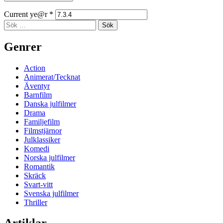
Current ye@r
*
Sidopanel
Sök
efter:
Genrer
Action
Animerat/Tecknat
Äventyr
Barnfilm
Danska julfilmer
Drama
Familjefilm
Filmstjärnor
Julklassiker
Komedi
Norska julfilmer
Romantik
Skräck
Svart-vitt
Svenska julfilmer
Thriller