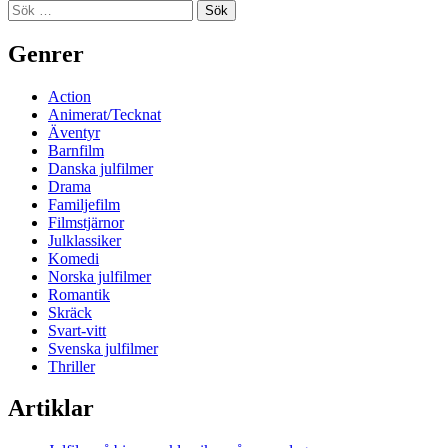
Sidopanel
Sök
efter:
Genrer
Action
Animerat/Tecknat
Äventyr
Barnfilm
Danska julfilmer
Drama
Familjefilm
Filmstjärnor
Julklassiker
Komedi
Norska julfilmer
Romantik
Skräck
Svart-vitt
Svenska julfilmer
Thriller
Artiklar