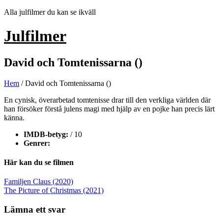
Hoppa
Alla julfilmer du kan se ikväll
till
innehåll
Julfilmer
David och Tomtenissarna ()
Hem
/ David och Tomtenissarna ()
En cynisk, överarbetad tomtenisse drar till den verkliga världen där
han försöker förstå julens magi med hjälp av en pojke han precis lärt
känna.
IMDB-betyg:
/ 10
Genrer:
Här kan du se filmen
Inläggsnavigering
Familjen Claus (2020)
The Picture of Christmas (2021)
Lämna ett svar