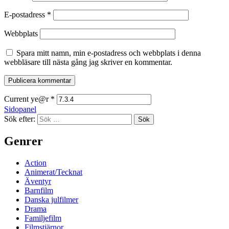
E-postadress
*
Webbplats
Spara mitt namn, min e-postadress och webbplats i denna
webbläsare till nästa gång jag skriver en kommentar.
Current ye@r
*
Sidopanel
Sök efter:
Genrer
Action
Animerat/Tecknat
Äventyr
Barnfilm
Danska julfilmer
Drama
Familjefilm
Filmstjärnor