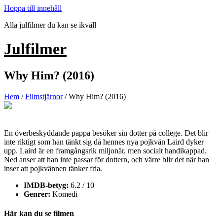
Hoppa till innehåll
Alla julfilmer du kan se ikväll
Julfilmer
Why Him? (2016)
Hem
/
Filmstjärnor
/ Why Him? (2016)
En överbeskyddande pappa besöker sin dotter på college. Det blir
inte riktigt som han tänkt sig då hennes nya pojkvän Laird dyker
upp. Laird är en framgångsrik miljonär, men socialt handikappad.
Ned anser att han inte passar för dottern, och värre blir det när han
inser att pojkvännen tänker fria.
IMDB-betyg:
6.2 / 10
Genrer:
Komedi
Här kan du se filmen