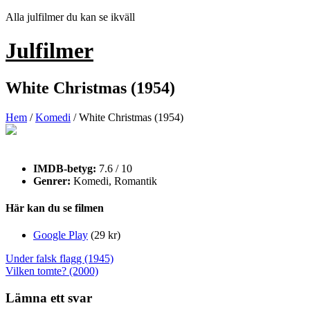
Hoppa
Alla julfilmer du kan se ikväll
till
innehåll
Julfilmer
White Christmas (1954)
Hem
/
Komedi
/ White Christmas (1954)
IMDB-betyg:
7.6 / 10
Genrer:
Komedi, Romantik
Här kan du se filmen
Google Play
(29 kr)
Inläggsnavigering
Under falsk flagg (1945)
Vilken tomte? (2000)
Lämna ett svar