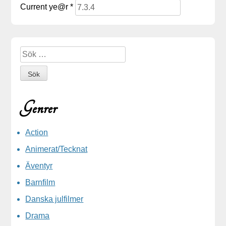
Current ye@r
*
Sidopanel
Sök efter:
Genrer
Action
Animerat/Tecknat
Äventyr
Barnfilm
Danska julfilmer
Drama