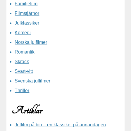
Familjefilm
Filmstjärnor
Julklassiker
Komedi
Norska julfilmer
Romantik
Skräck
Svart-vitt
Svenska julfilmer
Thriller
Artiklar
Julfilm på bio – en klassiker på annandagen