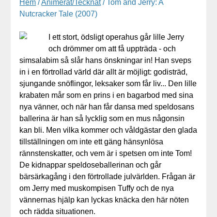
Hem
/
Animerat/Tecknat
/ Tom and Jerry: A
Nutcracker Tale (2007)
I ett stort, ödsligt operahus går lille Jerry
och drömmer om att få uppträda - och
simsalabim så slår hans önskningar in! Han sveps
in i en förtrollad värld där allt är möjligt: godisträd,
sjungande snöflingor, leksaker som får liv... Den lille
krabaten mår som en prins i en bagarbod med sina
nya vänner, och när han får dansa med speldosans
ballerina är han så lycklig som en mus någonsin
kan bli. Men vilka kommer och våldgästar den glada
tillställningen om inte ett gäng hänsynlösa
rännstenskatter, och vem är i spetsen om inte Tom!
De kidnappar speldoseballerinan och går
bärsärkagång i den förtrollade julvärlden. Frågan är
om Jerry med muskompisen Tuffy och de nya
vännernas hjälp kan lyckas knäcka den här nöten
och rädda situationen.