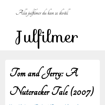
Hoppa till innehåll
Alla julfilmer du kan se ikväll
Julfilmer
Tom and Jerry: A
Nutcracker Tale (2007)