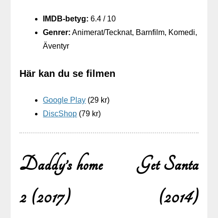
IMDB-betyg:
6.4 / 10
Genrer:
Animerat/Tecknat, Barnfilm, Komedi,
Äventyr
Här kan du se filmen
Google Play
(29 kr)
DiscShop
(79 kr)
Daddy’s home
Get Santa
2 (2017)
(2014)
Inläggsnavigering