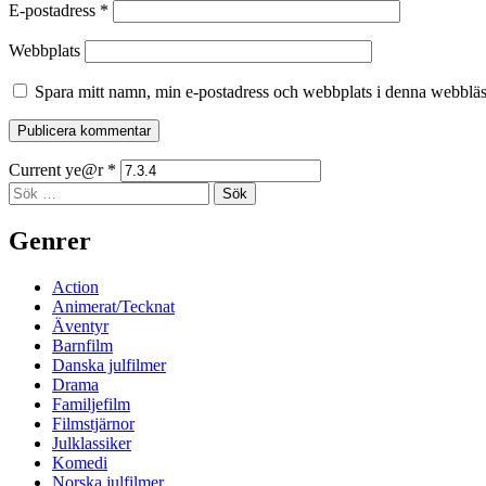
E-postadress
*
Webbplats
Spara mitt namn, min e-postadress och webbplats i denna webbläsa
Current ye@r
*
Sidopanel
Sök
efter:
Genrer
Action
Animerat/Tecknat
Äventyr
Barnfilm
Danska julfilmer
Drama
Familjefilm
Filmstjärnor
Julklassiker
Komedi
Norska julfilmer