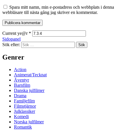
Spara mitt namn, min e-postadress och webbplats i denna
webbläsare till nästa gång jag skriver en kommentar.
Current ye@r
*
Sidopanel
Sök efter:
Genrer
Action
Animerat/Tecknat
Äventyr
Barnfilm
Danska julfilmer
Drama
Familjefilm
Filmstjärnor
Julklassiker
Komedi
Norska julfilmer
Romantik