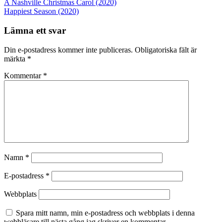
A Nashville Christmas Carol (2020)
Happiest Season (2020)
Lämna ett svar
Din e-postadress kommer inte publiceras.
Obligatoriska fält är
märkta
*
Kommentar
*
Namn
*
E-postadress
*
Webbplats
Spara mitt namn, min e-postadress och webbplats i denna
webbläsare till nästa gång jag skriver en kommentar.