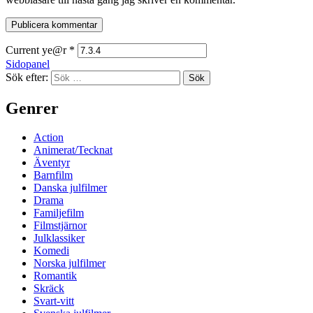
Current ye@r
*
Sidopanel
Sök efter:
Genrer
Action
Animerat/Tecknat
Äventyr
Barnfilm
Danska julfilmer
Drama
Familjefilm
Filmstjärnor
Julklassiker
Komedi
Norska julfilmer
Romantik
Skräck
Svart-vitt