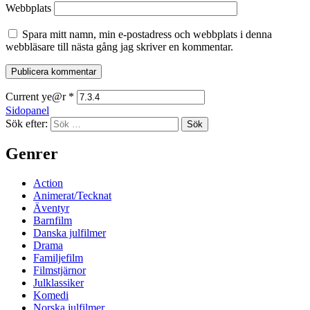
Webbplats
Spara mitt namn, min e-postadress och webbplats i denna
webbläsare till nästa gång jag skriver en kommentar.
Current ye@r
*
Sidopanel
Sök efter:
Genrer
Action
Animerat/Tecknat
Äventyr
Barnfilm
Danska julfilmer
Drama
Familjefilm
Filmstjärnor
Julklassiker
Komedi
Norska julfilmer