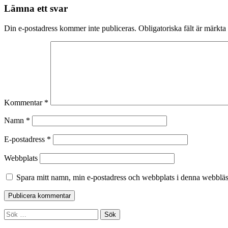
Lämna ett svar
Din e-postadress kommer inte publiceras.
Obligatoriska fält är märkta
Kommentar
*
Namn
*
E-postadress
*
Webbplats
Spara mitt namn, min e-postadress och webbplats i denna webbläsa
Sidopanel
Sök
efter: