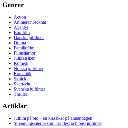
Genrer
Action
Animerat/Tecknat
Äventyr
Barnfilm
Danska julfilmer
Drama
Familjefilm
Filmstjärnor
Julklassiker
Komedi
Norska julfilmer
Romantik
Skräck
Svart-vitt
Svenska julfilmer
Thriller
Artiklar
Julfilm på bio – en klassiker på annandagen
Streamingsajterna som har flest och bäst julfilmer