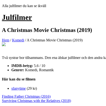
Hoppa
Alla julfilmer du kan se ikväll
till
innehåll
Julfilmer
A Christmas Movie Christmas (2019)
Hem
/
Komedi
/ A Christmas Movie Christmas (2019)
Två systrar bor tillsammans. Den ena älskar julfilmer och den andra ka
IMDB-betyg:
5.6 / 10
Genrer:
Komedi, Romantik
Här kan du se filmen
sfanytime
(29 kr)
Inläggsnavigering
Finding Father Christmas (2016)
Surviving Christmas with the Relatives (2018)