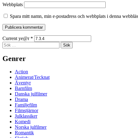
Webbplats
Spara mitt namn, min e-postadress och webbplats i denna webbläsa
Current ye@r
*
Sidopanel
Sök
efter:
Genrer
Action
Animerat/Tecknat
Äventyr
Barnfilm
Danska julfilmer
Drama
Familjefilm
Filmstjärnor
Julklassiker
Komedi
Norska julfilmer
Romantik