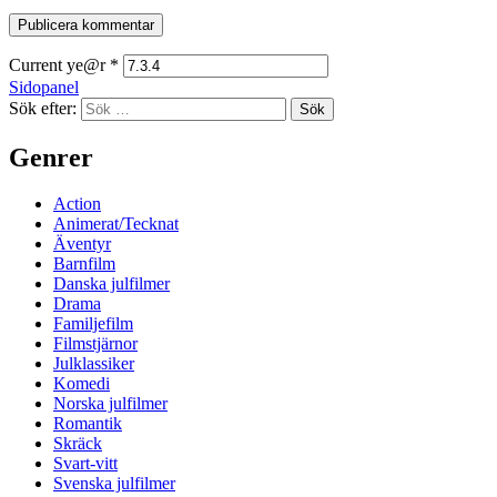
Current ye@r
*
Sidopanel
Sök efter:
Genrer
Action
Animerat/Tecknat
Äventyr
Barnfilm
Danska julfilmer
Drama
Familjefilm
Filmstjärnor
Julklassiker
Komedi
Norska julfilmer
Romantik
Skräck
Svart-vitt
Svenska julfilmer