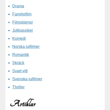
Drama
Familjefilm
Filmstjärnor
Julklassiker
Komedi
Norska julfilmer
Romantik
Skräck
Svart-vitt
Svenska julfilmer
Thriller
Artiklar