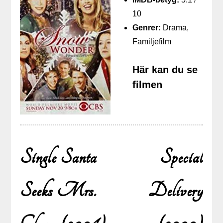
10
Genrer:
Drama,
Familjefilm
Här kan du se
filmen
Single Santa
Special
Seeks Mrs.
Delivery
Inläggsnavigering