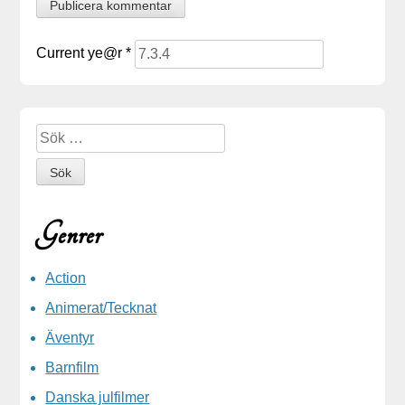
Current ye@r
*
Sidopanel
Sök efter:
Genrer
Action
Animerat/Tecknat
Äventyr
Barnfilm
Danska julfilmer