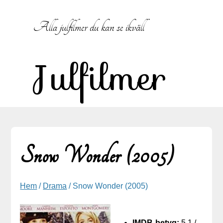
Hoppa till innehåll
Alla julfilmer du kan se ikväll
Julfilmer
Snow Wonder (2005)
Hem
/
Drama
/ Snow Wonder (2005)
IMDB-betyg:
5.1 /