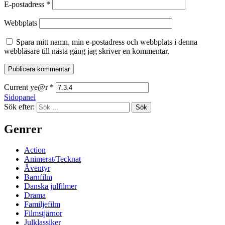
E-postadress
*
Webbplats
Spara mitt namn, min e-postadress och webbplats i denna
webbläsare till nästa gång jag skriver en kommentar.
Current ye@r
*
Sidopanel
Sök efter:
Genrer
Action
Animerat/Tecknat
Äventyr
Barnfilm
Danska julfilmer
Drama
Familjefilm
Filmstjärnor
Julklassiker