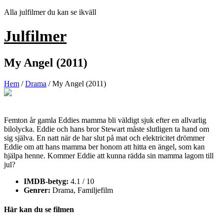
Hoppa
Alla julfilmer du kan se ikväll
till
innehåll
Julfilmer
My Angel (2011)
Hem
/
Drama
/ My Angel (2011)
Femton år gamla Eddies mamma bli väldigt sjuk efter en allvarlig
bilolycka. Eddie och hans bror Stewart måste slutligen ta hand om
sig själva. En natt när de har slut på mat och elektricitet drömmer
Eddie om att hans mamma ber honom att hitta en ängel, som kan
hjälpa henne. Kommer Eddie att kunna rädda sin mamma lagom till
jul?
IMDB-betyg:
4.1 / 10
Genrer:
Drama, Familjefilm
Här kan du se filmen