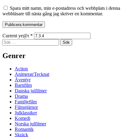
Spara mitt namn, min e-postadress och webbplats i denna
webbläsare till nästa gång jag skriver en kommentar.
Current ye@r
*
Sidopanel
Sök
efter:
Genrer
Action
Animerat/Tecknat
Äventyr
Barnfilm
Danska julfilmer
Drama
Familjefilm
Filmstjärnor
Julklassiker
Komedi
Norska julfilmer
Romantik
Skräck