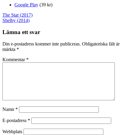
Google Play
(39 kr)
Inläggsnavigering
The Star (2017)
Shelby (2014)
Lämna ett svar
Din e-postadress kommer inte publiceras.
Obligatoriska fält är
märkta
*
Kommentar
*
Namn
*
E-postadress
*
Webbplats