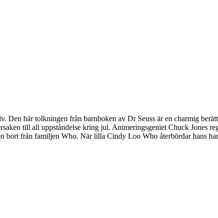
lv. Den här tolkningen från barnboken av Dr Seuss är en charmig berättelse
m orsaken till all uppståndelse kring jul. Animeringsgeniet Chuck Jones
ulen bort från familjen Who. När lilla Cindy Loo Who återbördar hans ha