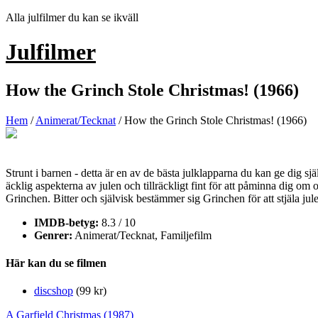
Hoppa
Alla julfilmer du kan se ikväll
till
innehåll
Julfilmer
How the Grinch Stole Christmas! (1966)
Hem
/
Animerat/Tecknat
/ How the Grinch Stole Christmas! (1966)
Strunt i barnen - detta är en av de bästa julklapparna du kan ge dig sjä
äcklig aspekterna av julen och tillräckligt fint för att påminna dig o
Grinchen. Bitter och självisk bestämmer sig Grinchen för att stjäla j
IMDB-betyg:
8.3 / 10
Genrer:
Animerat/Tecknat, Familjefilm
Här kan du se filmen
discshop
(99 kr)
Inläggsnavigering
A Garfield Christmas (1987)