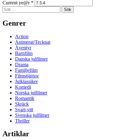
Current ye@r
*
Sidopanel
Sök
efter:
Genrer
Action
Animerat/Tecknat
Äventyr
Barnfilm
Danska julfilmer
Drama
Familjefilm
Filmstjärnor
Julklassiker
Komedi
Norska julfilmer
Romantik
Skräck
Svart-vitt
Svenska julfilmer
Thriller
Artiklar