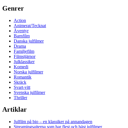
efter:
Genrer
Action
Animerat/Tecknat
Äventyr
Barnfilm
Danska julfilmer
Drama
Familjefilm
Filmstjärnor
Julklassiker
Komedi
Norska julfilmer
Romantik
Skräck
Svart-vitt
Svenska julfilmer
Thriller
Artiklar
Julfilm på bio – en klassiker på annandagen
Streamingsajterna som har flest och bäst julfilmer