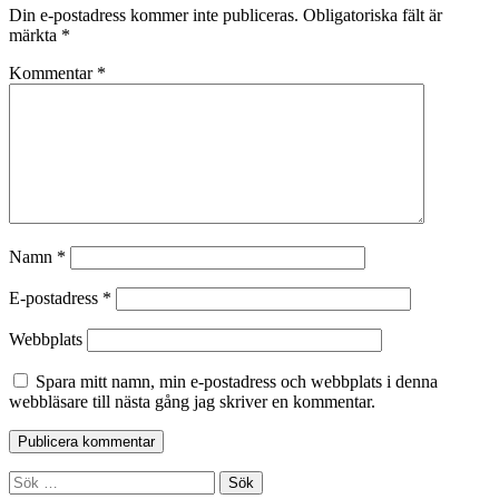
Din e-postadress kommer inte publiceras.
Obligatoriska fält är
märkta
*
Kommentar
*
Namn
*
E-postadress
*
Webbplats
Spara mitt namn, min e-postadress och webbplats i denna
webbläsare till nästa gång jag skriver en kommentar.
Sidopanel
Sök