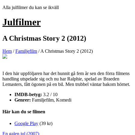
Hoppa
Alla julfilmer du kan se ikväll
till
innehåll
Julfilmer
A Christmas Story 2 (2012)
Hem
/
Familjefilm
/ A Christmas Story 2 (2012)
I den här uppföljaren har det hunnit gå fem år sen den förra filmens
handling utspelade sig och nu har Ralphie, spelad av Braeden
Lemasters, fått ögonen på en bil. Men trubbel väntar bakom hörnet.
IMDB-betyg:
3.2 / 10
Genrer:
Familjefilm, Komedi
Här kan du se filmen
Google Play
(39 kr)
Inläggsnavigering
En galen jul (2007)