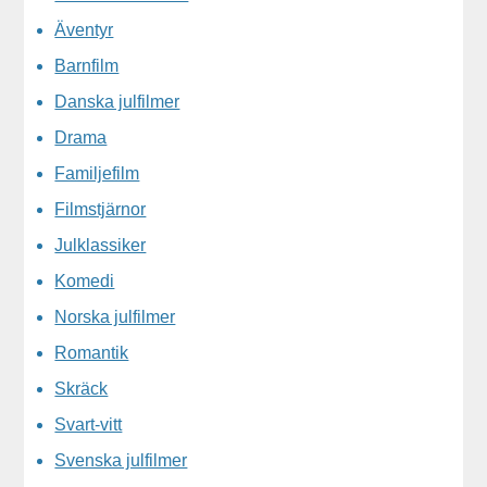
Äventyr
Barnfilm
Danska julfilmer
Drama
Familjefilm
Filmstjärnor
Julklassiker
Komedi
Norska julfilmer
Romantik
Skräck
Svart-vitt
Svenska julfilmer