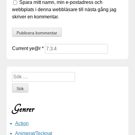
Spara mitt namn, min e-postadress och
webbplats i denna webbläsare till nästa gång jag
skriver en kommentar.
Current ye@r
*
Sidopanel
Sök efter:
Genrer
Action
Animerat/Tecknat