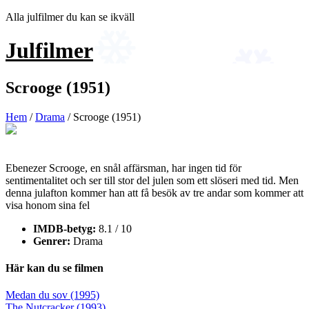
Hoppa
Alla julfilmer du kan se ikväll
till
innehåll
Julfilmer
Scrooge (1951)
Hem
/
Drama
/ Scrooge (1951)
Ebenezer Scrooge, en snål affärsman, har ingen tid för
sentimentalitet och ser till stor del julen som ett slöseri med tid. Men
denna julafton kommer han att få besök av tre andar som kommer att
visa honom sina fel
IMDB-betyg:
8.1 / 10
Genrer:
Drama
Här kan du se filmen
Inläggsnavigering
Medan du sov (1995)
The Nutcracker (1993)