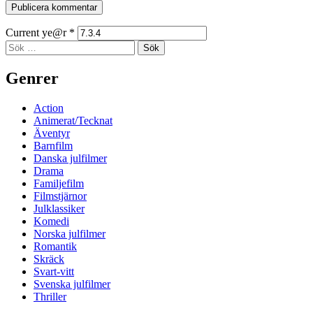
Current ye@r
*
Sidopanel
Sök
efter:
Genrer
Action
Animerat/Tecknat
Äventyr
Barnfilm
Danska julfilmer
Drama
Familjefilm
Filmstjärnor
Julklassiker
Komedi
Norska julfilmer
Romantik
Skräck
Svart-vitt
Svenska julfilmer
Thriller