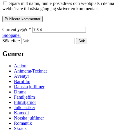
Spara mitt namn, min e-postadress och webbplats i denna
webbläsare till nästa gång jag skriver en kommentar.
Current ye@r
*
Sidopanel
Sök efter:
Genrer
Action
Animerat/Tecknat
Äventyr
Barnfilm
Danska julfilmer
Drama
Familjefilm
Filmstjärnor
Julklassiker
Komedi
Norska julfilmer
Romantik
Skräck