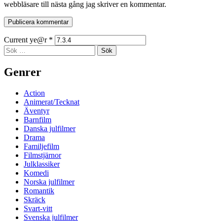
webbläsare till nästa gång jag skriver en kommentar.
Current ye@r
*
Sidopanel
Sök
efter:
Genrer
Action
Animerat/Tecknat
Äventyr
Barnfilm
Danska julfilmer
Drama
Familjefilm
Filmstjärnor
Julklassiker
Komedi
Norska julfilmer
Romantik
Skräck
Svart-vitt
Svenska julfilmer