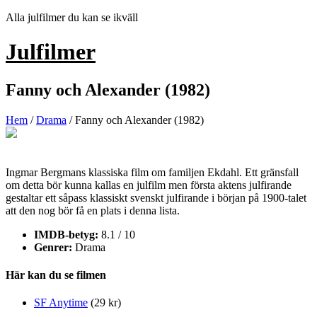
Hoppa
Alla julfilmer du kan se ikväll
till
innehåll
Julfilmer
Fanny och Alexander (1982)
Hem
/
Drama
/ Fanny och Alexander (1982)
Ingmar Bergmans klassiska film om familjen Ekdahl. Ett gränsfall
om detta bör kunna kallas en julfilm men första aktens julfirande
gestaltar ett såpass klassiskt svenskt julfirande i början på 1900-talet
att den nog bör få en plats i denna lista.
IMDB-betyg:
8.1 / 10
Genrer:
Drama
Här kan du se filmen
SF Anytime
(29 kr)