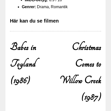
Genrer:
Drama, Romantik
Här kan du se filmen
Babes in
Christmas
Inläggsnavigering
Toyland
Comes to
(1986)
Willow Creek
(1987)