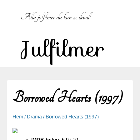
Hoppa
till
Alla julfilmer du kan se ikväll
innehåll
Julfilmer
Borrowed Hearts (1997)
Hem
/
Drama
/ Borrowed Hearts (1997)
IMDB-betyg:
6.9 / 10