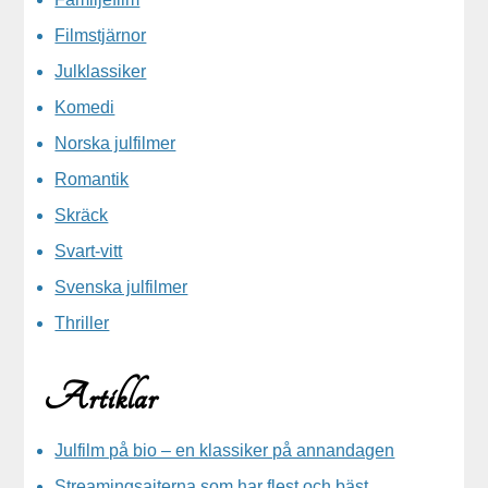
Filmstjärnor
Julklassiker
Komedi
Norska julfilmer
Romantik
Skräck
Svart-vitt
Svenska julfilmer
Thriller
Artiklar
Julfilm på bio – en klassiker på annandagen
Streamingsajterna som har flest och bäst