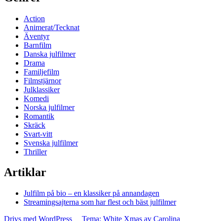
Action
Animerat/Tecknat
Äventyr
Barnfilm
Danska julfilmer
Drama
Familjefilm
Filmstjärnor
Julklassiker
Komedi
Norska julfilmer
Romantik
Skräck
Svart-vitt
Svenska julfilmer
Thriller
Artiklar
Julfilm på bio – en klassiker på annandagen
Streamingsajterna som har flest och bäst julfilmer
Drivs med WordPress
Tema: White Xmas av Carolina