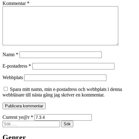
Kommentar
*
Namn
*
E-postadress
*
Webbplats
Spara mitt namn, min e-postadress och webbplats i denna
webbläsare till nästa gång jag skriver en kommentar.
Current ye@r
*
Sidopanel
Sök
efter:
Genrer