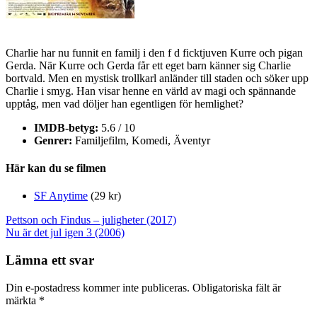
Charlie har nu funnit en familj i den f d ficktjuven Kurre och pigan
Gerda. När Kurre och Gerda får ett eget barn känner sig Charlie
bortvald. Men en mystisk trollkarl anländer till staden och söker upp
Charlie i smyg. Han visar henne en värld av magi och spännande
upptåg, men vad döljer han egentligen för hemlighet?
IMDB-betyg:
5.6 / 10
Genrer:
Familjefilm, Komedi, Äventyr
Här kan du se filmen
SF Anytime
(29 kr)
Inläggsnavigering
Pettson och Findus – juligheter (2017)
Nu är det jul igen 3 (2006)
Lämna ett svar
Din e-postadress kommer inte publiceras.
Obligatoriska fält är
märkta
*