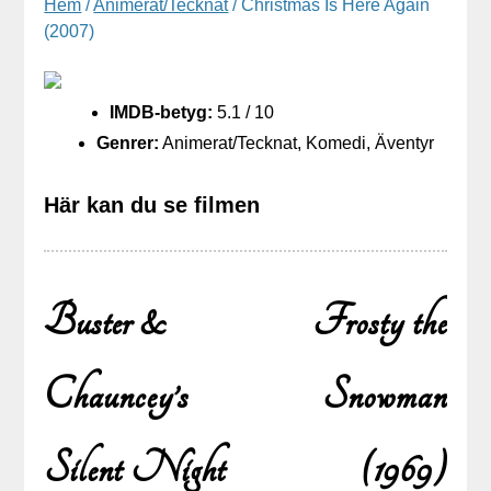
Hem
/
Animerat/Tecknat
/ Christmas Is Here Again
(2007)
IMDB-betyg:
5.1 / 10
Genrer:
Animerat/Tecknat, Komedi, Äventyr
Här kan du se filmen
Buster &
Frosty the
Chauncey’s
Snowman
Inläggsnavigering
Silent Night
(1969)