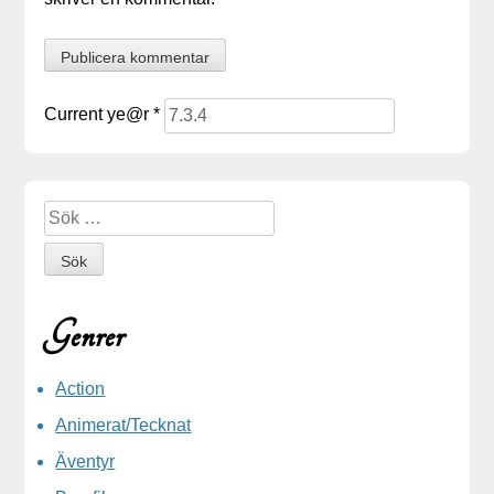
Current ye@r
*
Sidopanel
Sök efter:
Genrer
Action
Animerat/Tecknat
Äventyr