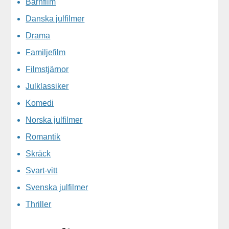
Barnfilm
Danska julfilmer
Drama
Familjefilm
Filmstjärnor
Julklassiker
Komedi
Norska julfilmer
Romantik
Skräck
Svart-vitt
Svenska julfilmer
Thriller