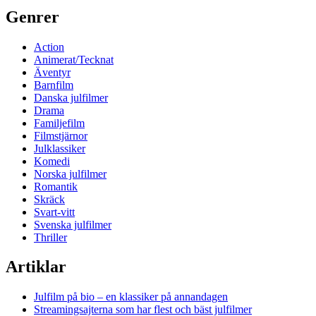
Genrer
Action
Animerat/Tecknat
Äventyr
Barnfilm
Danska julfilmer
Drama
Familjefilm
Filmstjärnor
Julklassiker
Komedi
Norska julfilmer
Romantik
Skräck
Svart-vitt
Svenska julfilmer
Thriller
Artiklar
Julfilm på bio – en klassiker på annandagen
Streamingsajterna som har flest och bäst julfilmer