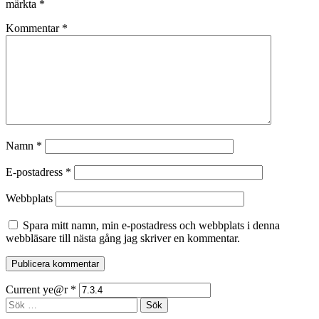
märkta
*
Kommentar
*
Namn
*
E-postadress
*
Webbplats
Spara mitt namn, min e-postadress och webbplats i denna
webbläsare till nästa gång jag skriver en kommentar.
Current ye@r
*
Sidopanel
Sök
efter: